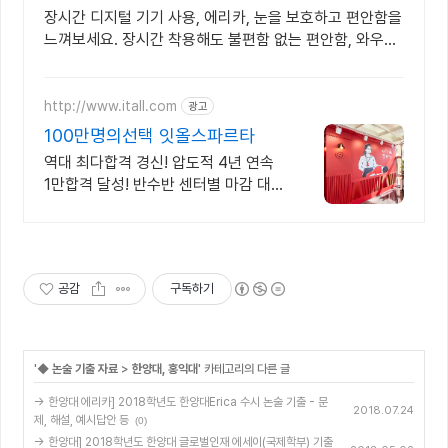
장시간 디지털 기기 사용, 에리카, 눈을 보호하고 편안함을
느껴보세요. 장시간 착용해도 불편함 없는 편안함, 와우회
원 무제한 무료배송으로 만나세요.
http://www.itall.com
광고
100만명의선택 잇올스파르타
역대 최다합격 경신! 압도적 4년 연속
1만합격 달성! 반수반 센터별 마감 대
기!
공감
구독하기
'
◆ 논술 기출 자료
>
한양대, 홍익대
' 카테고리의 다른 글
→ 한양대 에리카] 2018학년도 한양대Erica 수시 논술 기출 - 문
2018.07.24
제, 해설, 예시답안 등
(0)
→ 한양대] 2018학년도 한양대 글로벌인재 에세이(국제학부) 기출