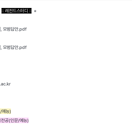
출
:: 레전드스터디 ::
※
, 모범답안.pdf
, 모범답안.pdf
ac.kr
연/예능)
자율전공(인문/예능)