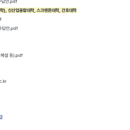
수답안.pdf
과학), 신산업융합대학, 스크랜튼대학, 간호대학
f
수답안.pdf
설 등).pdf
.kr
연2