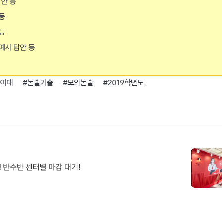
답안 등
 등
 등
 예시 답안 등
여대 #논술기출 #모의논술 #2019학년도
! 반수반 센터별 마감 대기!