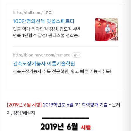
http://itall.com/
광고
100만명의선택 잇올스파르타
잇올 역대 최다합격 경신! 압도적 4년
연속 1만합격 달성! 윈터스쿨 선착순
모집! 메디컬 명문대 31% 합격! 최근 4
년 합격자 46,000! 관리형 14년 노하
우
http://blog.naver.com/irumaca
광고
건축도장기능사 이룸기술학원
건축도장기능사 취득 전문학원, 쉽고 빠른 기능사취득!
[2019년 6월 시행]
2019학년도 6월 고1 학력평가 기출
- 문제
지, 정답/해설지