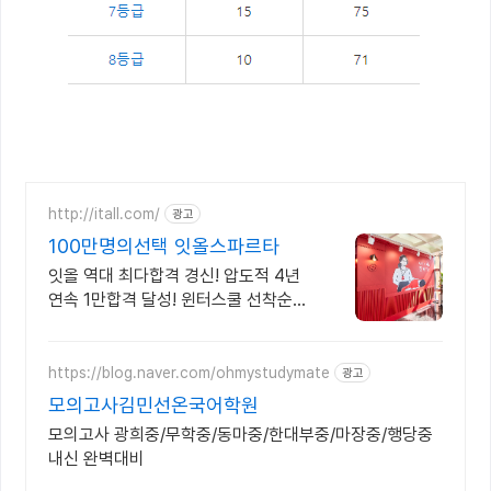
http://itall.com/
광고
100만명의선택 잇올스파르타
잇올 역대 최다합격 경신! 압도적 4년
연속 1만합격 달성! 윈터스쿨 선착순
모집! 메디컬 명문대 31% 합격! 최근 4
년 합격자 46,000! 관리형 14년 노하
우
https://blog.naver.com/ohmystudymate
광고
모의고사김민선온국어학원
모의고사 광희중/무학중/동마중/한대부중/마장중/행당중
내신 완벽대비