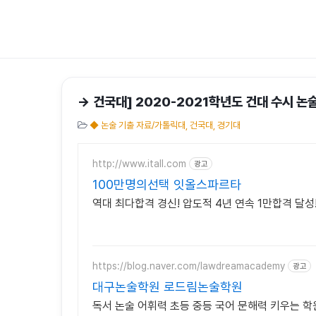
→ 건국대] 2020-2021학년도 건대 수시 논술
◆ 논술 기출 자료/가톨릭대, 건국대, 경기대
http://www.itall.com
광고
100만명의선택 잇올스파르타
역대 최다합격 경신! 압도적 4년 연속 1만합격 달성
https://blog.naver.com/lawdreamacademy
광고
대구논술학원 로드림논술학원
독서 논술 어휘력 초등 중등 국어 문해력 키우는 학