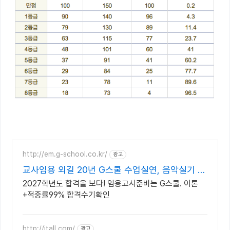
http://em.g-school.co.kr/
광고
교사임용 외길 20년 G스쿨 수업실연, 음악실기 전
문학원
2027학년도 합격을 보다! 임용고시준비는 G스쿨. 이론
+적중률99% 합격수기확인
http://itall.com/
광고