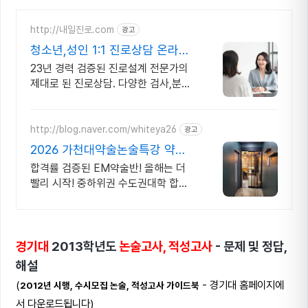
http://내일진로.com
광고
청소년,성인 1:1 진로상담 온라인
화상 진로/고민상담
23년 경력 검증된 진로설계 전문가의
제대로 된 진로상담. 다양한 검사,분석,
코칭
http://blog.naver.com/whiteya26
광고
2026 가천대약술논술특강 약술
논술 전문대비
합격률 검증된 EM약술반! 올해는 더
빨리 시작! 중하위권 수도권대학 합격
희망! 재원생전용 스터디카페
경기대
2013학년도
논술고사, 적성고사
- 문제 및 정답,
해설
(
- 경기대 홈페이지에
2012년 시행, 수시모집 논술, 적성고사
가이드북
서 다운로드됩니다)