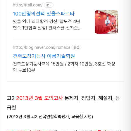
http://itall.com/
광고
100만명의선택 잇올스파르타
잇올 역대 최다합격 경신! 압도적 4년
연속 1만합격 달성! 윈터스쿨 선착순
모집! 메디컬 명문대 31% 합격! 최근 4
년 합격자 46,000! 관리형 14년 노하
우
http://blog.naver.com/irumaca
광고
건축도장기능사 이룸기술학원
건축도장기능사교육 15만원 / 2회차 10만원, 3호선 화정
역 도보10분
고2
2013년 3월 모의고사
문제지, 정답지, 해설지, 등
급컷
(2013년 3월 고2 전국연합학력평가, 교육청 시행)