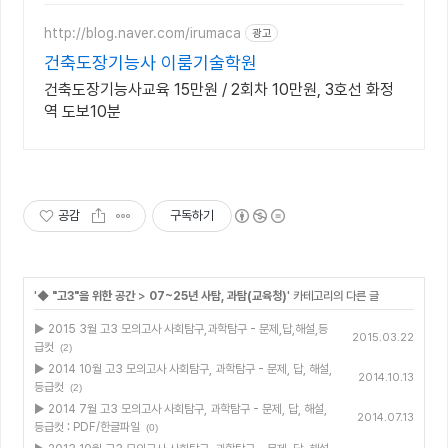
년 합격자 46,000! 관리형 14년 노하
우
http://blog.naver.com/irumaca
광고
건축도장기능사 이룸기술학원
건축도장기능사교육 15만원 / 2회차 10만원, 3호선 화정
역 도보10분
공감
구독하기
'
◆ "고3"을 위한 공간
>
07~25년 사탐, 과탐(교육청)
' 카테고리의 다른 글
▶ 2015 3월 고3 모의고사 사회탐구,과학탐구 - 문제,답,해설,등
2015.03.22
급컷
(2)
▶ 2014 10월 고3 모의고사 사회탐구, 과학탐구 - 문제, 답, 해설,
2014.10.13
등급컷
(2)
▶ 2014 7월 고3 모의고사 사회탐구, 과학탐구 - 문제, 답, 해설,
2014.07.13
등급컷 : PDF/한글파일
(0)