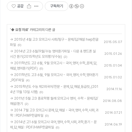
공감
구독하기
'
◆ 요청 자료
' 카테고리의 다른 글
→ 2015년 4월 고3 모의고사 사회/탐구 - 문제/답/해설 hwp한글
2015.05.07
파일
(0)
→ 2014년 고3 6월/9월/수능 영어듣기파일 - 다운 & 핸드폰 실
2015.01.26
시간 듣기(2015학년도 모의평가/수능)
(2)
→ 2011학년도 고2 6월, 9월 모의고사 - 국어,영어,수학_문제,답,
2015.01.04
해설,영어듣기(PDF)
(0)
→ 2011학년도 고3 6월, 9월 모의고사 - 국어,영어,수학,영어듣기
2015.01.02
_PDF파일
(4)
→ 2015학년도 수능 제2외국어/한문 - 문제,답,해설,등급컷_(201
2014.11.16
4년 11월 13일 시행)
(0)
→ 2011년 5월 고3 종로학평 월례 모의고사 영어, 수학 - 문제/답/
2014.08.08
해설/듣기
(2)
→ 2014 7월 고3 모의고사 문제,답,해설 - 국어,영어,수학,사회,과
2014.07.21
학 : PDF/HWP한글파일
(0)
→ 2014년 고1 6월 모의고사 국어,영어,수학,사회,과학,듣기 - 문
2014.06.19
제,답,해설 : PDF/HWP한글파일
(0)