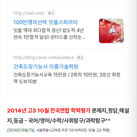
http://itall.com/
광고
100만명의선택 잇올스파르타
잇올 역대 최다합격 경신! 압도적 4년
연속 1만합격 달성! 윈터스쿨 선착순
모집! 메디컬 명문대 31% 합격! 최근 4
년 합격자 46,000! 관리형 14년 노하
우
http://blog.naver.com/irumaca
광고
건축도장기능사 이룸기술학원
건축도장기능사교육 15만원 / 2회차 10만원, 3호선 화정
역 도보10분
2014년 고3 10월 전국연합 학력평가
문제지,정답,해설
지,등급 - 국어/영어/수학/사회탐구/과학탐구^^
(
2014년 10월 7일
, 서울특별시교육청 주관 '2014학년도 10월 고3 학평)