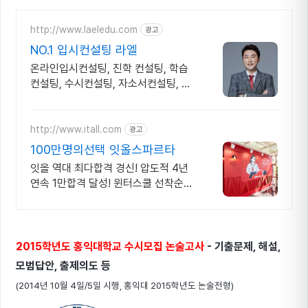
http://www.laeledu.com
광고
NO.1 입시컨설팅 라엘
온라인입시컨설팅, 진학 컨설팅, 학습
컨설팅, 수시컨설팅, 자소서컨설팅, 면
접컨설팅
http://www.itall.com
광고
100만명의선택 잇올스파르타
잇올 역대 최다합격 경신! 압도적 4년
연속 1만합격 달성! 윈터스쿨 선착순
모집!
2015학년도 홍익대학교 수시모집 논술고사
- 기출문제, 해설,
모범답안, 출제의도 등
(2014년 10월 4일/5일 시행, 홍익대 2015학년도 논술전형)