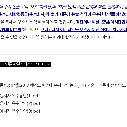
대 수시 논술 모의고사' 1차(6월)과 2차(8월)의 기출 문제와 해설, 출제의도,
수능최저학력등급(수능최저)가 없기 때문에 논술 성적이 우수한 학생들이 많이
을 위해서 꾸준히 실력을 쌓아야 할 것입니다.
정답이나 해설, 모범/예시답압
답안과 비교를
해 보세요!
그러고나서 예시답안을 보면서 어떤 점에서 차이가
얻을 수 있을 것입니다. 꼭 원하는 학과에 합격하기 바랍니다. 파이팅! -
안
-
인문계열
:
레전드스터디
※
문제.pdf
2017학년도 한양대 수시 모의논술(1차) 기출 - 인문계 출제의도.
응시자 우수답안(1).pdf
응시자 우수답안(2).pdf
응시자 우수답안(3).pdf