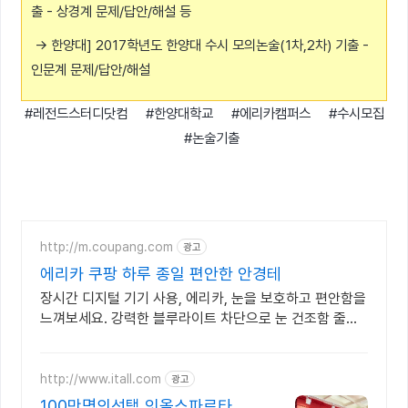
출 - 상경계 문제/답안/해설 등
→ 한양대] 2017학년도 한양대 수시 모의논술(1차,2차) 기출 -
인문계 문제/답안/해설
#레전드스터디닷컴 #한양대학교 #에리카캠퍼스 #수시모집
#논술기출
http://m.coupang.com
광고
에리카 쿠팡 하루 종일 편안한 안경테
장시간 디지털 기기 사용, 에리카, 눈을 보호하고 편안함을
느껴보세요. 강력한 블루라이트 차단으로 눈 건조함 줄이
고 와우회원 무료반품으로.
http://www.itall.com
광고
100만명의선택 잇올스파르타