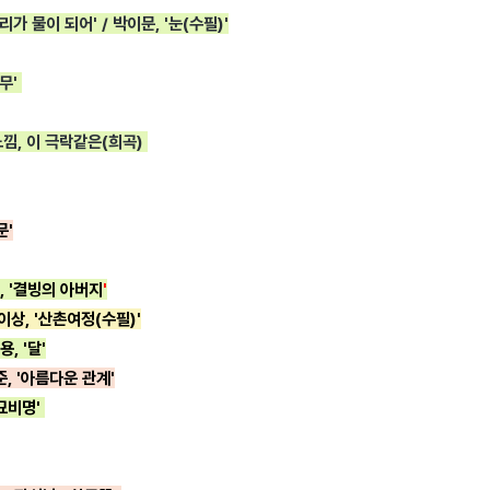
우리가 물이 되어' / 박이문, '눈(수필)'
나무'
'느낌, 이 극락같은(희곡)
문'
, '결빙의 아버지
'
/ 이상, '산촌여정(수필)'
, '달'
준, '아름다운 관계'
'묘비명'