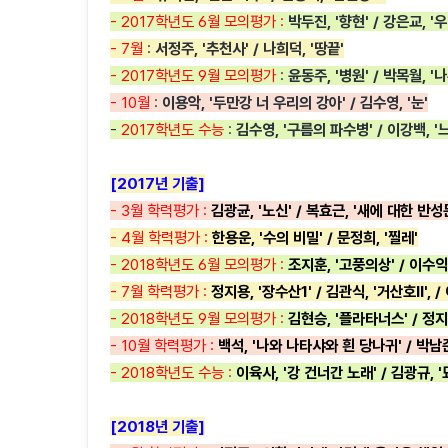
- 2017학년도 6월 모의평가 :
박두진, '향현' / 강은교, '
- 7월
:
서정주, '추천사' / 나희덕, '땅끝'
- 2017학년도 9월 모의평가
:
윤동주, '병원' / 박목월, '
- 10월
:
이용악, '두만강 너 우리의 강아' / 김수영, '눈'
-
2017학년도 수능
:
김수영, '구름의 파수병' / 이강백, 
[2017년 기출]
- 3월 학력평가 :
김광균, '노신' / 복효근, '새에 대한 반성
- 4월 학력평가 :
한용운, '수의 비밀' / 문정희, '찔레'
- 2018학년도 6월 모의평가 :
조지훈, '고풍의상' / 이수익
- 7월 학력평가 :
정지용, '장수산1' / 김관식, '거산호II', 
- 2018학년도 9월 모의평가 :
김현승, '플라타너스' / 정지용
- 10월 학력평가 :
백석, '나와 나타샤와 흰 당나귀' / 박남
- 2018학년도 수능 :
이육사, '강 건너간 노래' / 김광규, 
[2018년 기출]