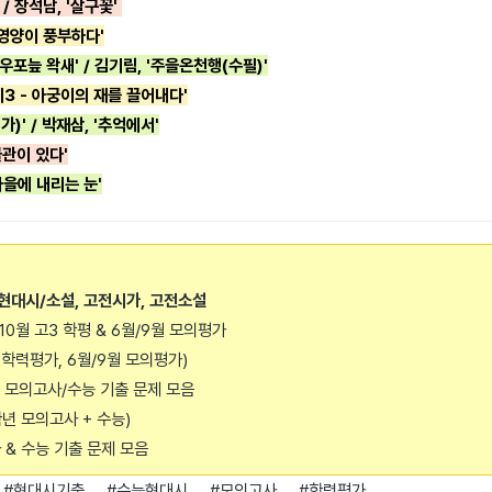
/ 장석남, '살구꽃'
은 영양이 풍부하다'
'우포늪 왁새' / 김기림, '주을온천행(수필)'
재미3 - 아궁이의 재를 끌어내다'
)' / 박재삼, '추억에서'
 물관이 있다'
마을에 내리는 눈'
 현대시/소설, 고전시가, 고전소설
7,10월 고3 학평 & 6월/9월 모의평가
년 학력평가, 6월/9월 모의평가)
모의고사/수능 기출 문제 모음
학년 모의고사 + 수능)
 & 수능 기출 문제 모음
 #현대시기출 #수능현대시 #모의고사 #학력평가