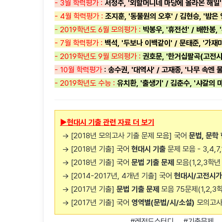
- 3월 학력평가 :
서정주, '외할머니네 마당에 올라온 해일' 
- 4월 학력평가 :
조지훈, '동물원의 오후' / 김현승, '밤
- 2019학년도 6월 모의평가 :
박봉우, '휴전선' / 배한봉, 
- 7월 학력평가 :
백석, '두보나 이백같이' / 문태준, '가
- 2019학년도 9월 모의평가 :
권호문, '한거십팔곡(고전시가
- 10월 학력평가
: 송수권, '대역사' / 고재종, '나무 속엔
- 2019학년도 수능 :
유치환, '출생기' / 김춘수, '샤갈의 
▶현대시 기출 관련 자료 더 보기
→ [2018년 모의고사 기출 문제 모음] 국어
문법, 문학
→ [2018년 기출] 국어
현대시 기출
문제 모음 - 3,4,
→ [2018년 기출] 국어
문법 기출 문제
모음(1,2,3학
→ [2014-2017년, 4개년 기출] 국어
현대시/고전시가
→ [2017년 기출]
문법 기출 문제
모음 75문제(1,2,3
→ [2017년 기출] 국어
영역별(문법/시/소설)
모의고사
#레전드스터디 #기출문제