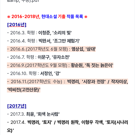
&amp; 수능).pdf
※ 2016-2018년,
현대소설
기출
작품 목록
※
[2016년]
- 2016.3. 학평 :
이청준, '소리의 빛'
- 2016.4. 학평 :
박완서, '조그만 체험기'
- 2016.6.(2017학년도 6월 모평) :
염상섭, '삼대'
- 2016.7. 학평 :
이문구, '유자소전'
- 2016.9.(2017학년도 9월 모평) :
황순원, '독 짓는 늙은이'
- 2016.10. 학평 :
서정인, '강'
- 2016.11.(2017학년도 수능) :
박경리, '시장과 전장' / 작자미상,
'박씨전(고전산문)'
[2017년]
- 2017.3.
최윤, '회색 눈사람'
- 2017.4.
박경리, '토지' / 박경리 원착, 이형우 각색, '토지(시나리
오)'