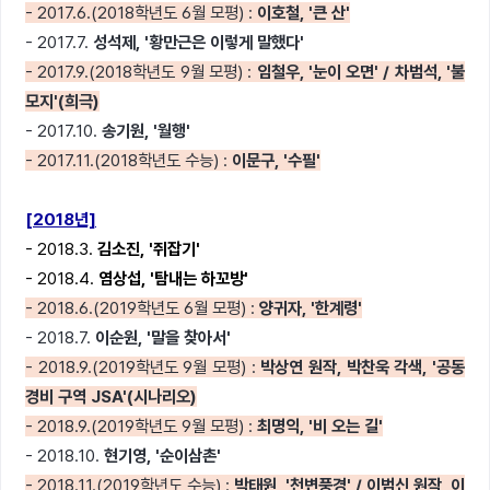
- 2017.6.(2018학년도 6월 모평) :
이호철, '큰 산'
- 2017.7.
성석제
, '황만근은 이렇게 말했다'
- 2017.9.(2018학년도 9월 모평) :
임철우, '눈이 오면' / 차범석, '불
모지'(희극)
- 2017.10.
송기원, '월행'
- 2017.11.(2018학년도 수능) :
이문구, '수필'
[2018년]
- 2018.3.
김소진, '쥐잡기'
- 2018.4.
염상섭, '탐내는 하꼬방'
- 2018.6.(2019학년도 6월 모평) :
양귀자, '한계령'
- 2018.7.
이순원, '말을 찾아서'
- 2018.9.(2019학년도 9월 모평) :
박상연 원작, 박찬욱 각색, '공동
경비 구역 JSA'(시나리오)
- 2018.9.(2019학년도 9월 모평) :
최명익, '비 오는 길'
- 2018.10.
현기영, '순이삼촌'
- 2018.11.(2019학년도 수능) :
박태원, '천변풍경' / 이범신 원작, 이