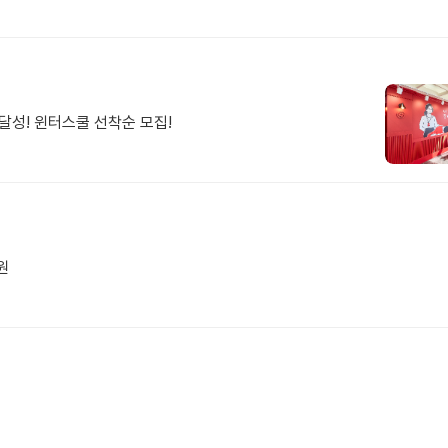
달성! 윈터스쿨 선착순 모집!
원