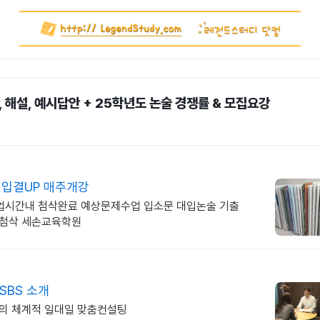
, 해설, 예시답안 + 25학년도 논술 경쟁률 & 모집요강
입결UP 매주개강
업시간내 첨삭완료 예상문제수업 입소문 대입논술 기출
면첨삭 세손교육학원
SBS 소개
대표의 체계적 일대일 맞춤컨설팅