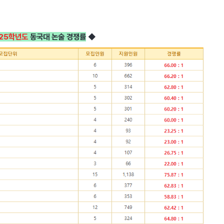
25학년도
동국대 논술 경쟁률
◆