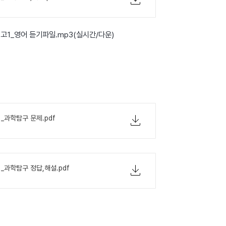
월 고1_영어 듣기파일.mp3(실시간/다운)
1_과학탐구 문제.pdf
1_과학탐구 정답,해설.pdf