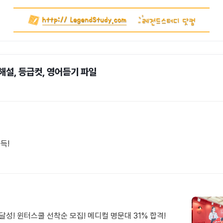
, 해설, 등급컷, 영어듣기 파일
득!
달성! 윈터스쿨 선착순 모집! 메디컬 명문대 31% 합격!