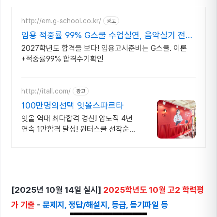
http://em.g-school.co.kr/
광고
임용 적중률 99% G스쿨 수업실연, 음악실기 전문
학원
2027학년도 합격을 보다! 임용고시준비는 G스쿨. 이론
+적중률99% 합격수기확인
http://itall.com/
광고
100만명의선택 잇올스파르타
잇올 역대 최다합격 경신! 압도적 4년
연속 1만합격 달성! 윈터스쿨 선착순
모집! 메디컬 명문대 31% 합격! 최근 4
년 합격자 46,000! 관리형 14년 노하
우
[2025년 10월 14일 실시]
2025학년도 10월 고2 학력평
가 기출
-
문제지, 정답/해설지, 등급, 듣기파일 등