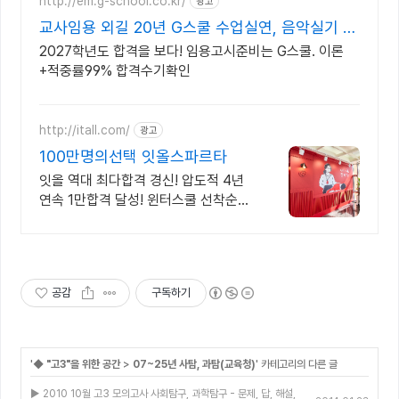
http://em.g-school.co.kr/
광고
교사임용 외길 20년 G스쿨 수업실연, 음악실기 전
문학원
2027학년도 합격을 보다! 임용고시준비는 G스쿨. 이론
+적중률99% 합격수기확인
http://itall.com/
광고
100만명의선택 잇올스파르타
잇올 역대 최다합격 경신! 압도적 4년
연속 1만합격 달성! 윈터스쿨 선착순
모집! 메디컬 명문대 31% 합격! 최근 4
년 합격자 46,000! 관리형 14년 노하
우
공감
구독하기
'
◆ "고3"을 위한 공간
>
07~25년 사탐, 과탐(교육청)
' 카테고리의 다른 글
▶ 2010 10월 고3 모의고사 사회탐구, 과학탐구 - 문제, 답, 해설,