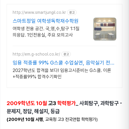
http://www.smartjungil.co.kr
광고
스마트정일 여학생독학재수학원
여학생 전용 공간. 국,영,수,탐구 1:1질
의응답. 1인전용실, 주요 모의고사
http://em.g-school.co.kr/
광고
임용 적중률 99% G스쿨 수업실연, 음악실기 전문
학원
2027학년도 합격을 보다! 임용고시준비는 G스쿨. 이론
+적중률99% 합격수기확인
2009학년도 10월
고3
학력평가
_ 사회탐구, 과학탐구 -
문제지, 정답, 해설지, 등급
(2009년 10월 시행
, 교육청 고3 전국연합 학력평가)