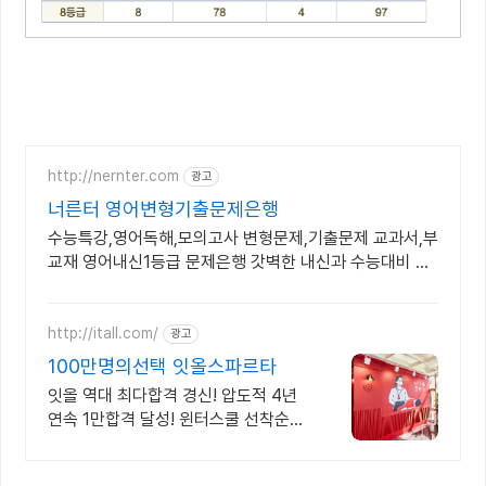
http://nernter.com
광고
너른터 영어변형기출문제은행
수능특강,영어독해,모의고사 변형문제,기출문제 교과서,부
교재 영어내신1등급 문제은행 갓벽한 내신과 수능대비 너
른터
http://itall.com/
광고
100만명의선택 잇올스파르타
잇올 역대 최다합격 경신! 압도적 4년
연속 1만합격 달성! 윈터스쿨 선착순
모집! 메디컬 명문대 31% 합격! 최근 4
년 합격자 46,000! 관리형 14년 노하