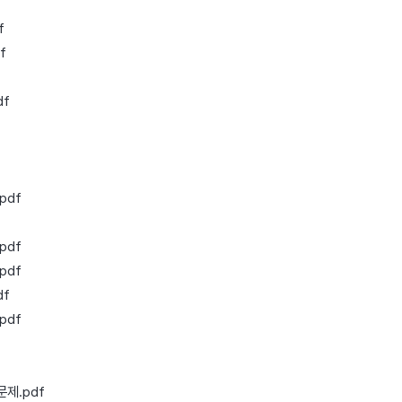
f
f
df
pdf
pdf
pdf
df
pdf
제.pdf