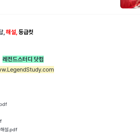
답,
해설,
등급컷
레전드스터디 닷컴
w.LegendStudy.com
pdf
f
해설.pdf