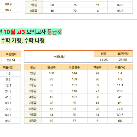
년
10월
고3
모의고사
등급컷
수학 가형, 수학 나형