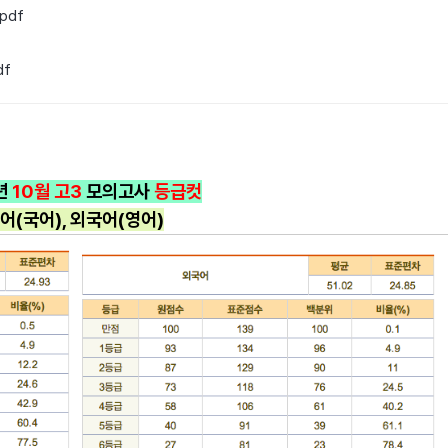
pdf
df
년
10월
고3
모의고사
등급컷
어(국어), 외국어(영어)