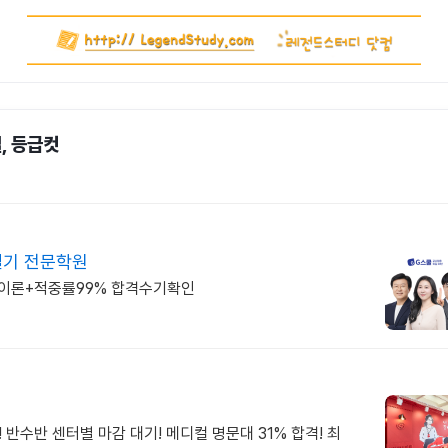
설, 등급컷
실기 전문학원
. 이론+적중률99% 합격수기확인
 반수반 센터별 마감 대기! 메디컬 명문대 31% 합격! 최