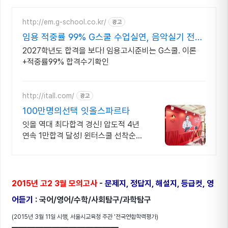
http://em.g-school.co.kr/
광고
임용 적중률 99% G스쿨 수업실연, 음악실기 전문
학원
2027학년도 합격을 보다! 임용고시준비는 G스쿨. 이론
+적중률99% 합격수기확인
http://itall.com/
광고
100만명의선택 잇올스파르타
잇올 역대 최다합격 경신! 압도적 4년
연속 1만합격 달성! 윈터스쿨 선착순
모집! 메디컬 명문대 31% 합격! 최근 4
년 합격자 46,000! 관리형 14년 노하
우
2015년 고2 3월 모의고사
-
문제지, 정답지, 해설지, 등급컷, 영
어듣기
: 국어/영어/수학/사회탐구/과학탐구
(2015년 3월 11일 시행, 서울시교육청 주관 '전국연합학력평가)