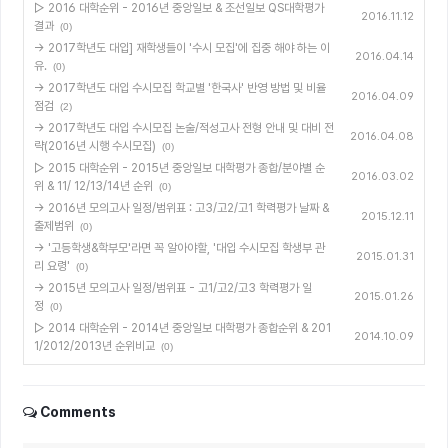
▷ 2016 대학순위 - 2016년 중앙일보 & 조선일보 QS대학평가
2016.11.12
결과
(0)
→ 2017학년도 대입] 재학생들이 '수시 모집'에 집중 해야 하는 이
2016.04.14
유.
(0)
→ 2017학년도 대입 수시모집 학교별 '한국사' 반영 방법 및 비율
2016.04.09
점검
(2)
→ 2017학년도 대입 수시모집 논술/적성고사 전형 안내 및 대비 전
2016.04.08
략(2016년 시행 수시모집)
(0)
▷ 2015 대학순위 - 2015년 중앙일보 대학평가 종합/분야별 순
2016.03.02
위 & 11/ 12/13/14년 순위
(0)
→ 2016년 모의고사 일정/범위표 : 고3/고2/고1 학력평가 날짜 &
2015.12.11
출제범위
(0)
→ '고등학생&학부모'라면 꼭 알아야할, '대입 수시모집 학생부 관
2015.01.31
리 요령'
(0)
→ 2015년 모의고사 일정/범위표 - 고1/고2/고3 학력평가 일
2015.01.26
정
(0)
▷ 2014 대학순위 - 2014년 중앙일보 대학평가 종합순위 & 201
2014.10.09
1/2012/2013년 순위비교
(0)
Comments