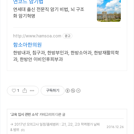
연코드 암기법
연세대 출신 전문직 암기 비법, 뇌 구조
화 암기혁명
http://www.hamsoa.com
광고
함소아한의원
한방내과, 침구과, 한방부인과, 한방소아과, 한방재활의학
과, 한방안 이비인후피부과
1
구독하기
'
교육 입시 관련 소식
' 카테고리의 다른 글
→ 2017년 모의고사 일정/출제범위 : 고1, 고2, 고3 학력평가 날짜
2016.12.26
& 범위
(0)